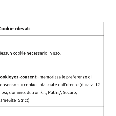
Cookie rilevati
essun cookie necessario in uso.
cookieyes-consent
– memorizza le preferenze di
onsenso sui cookies rilasciate dall’utente (durata: 12
esi; dominio: dutronik.it; Path=/; Secure;
ameSite=Strict).