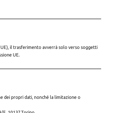
n UE), il trasferimento avverrà solo verso soggetti
ssione UE.
ne dei propri dati, nonché la limitazione o
9/E, 10137 Torino.