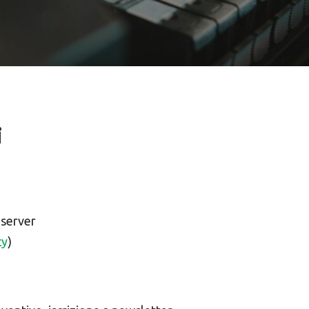
i
 server
cy
)