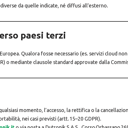
diverse da quelle indicate, né diffusi all’esterno.
erso paesi terzi
ne Europea. Qualora fosse necessario (es. servizi cloud no
PR) o mediante clausole standard approvate dalla Commi
 qualsiasi momento, l’accesso, la rettifica o la cancellazio
ortabilità, nei casi previsti (artt. 15–20 GDPR).
nik.it
o via posta a Dutronik S.A.S., Corso Orbassano 26